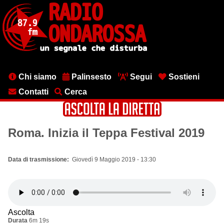
Salta
al
contenuto
principale
Menu
Chi siamo
Palinsesto
Segui
Sostieni
testata
Contatti
Cerca
Roma. Inizia il Teppa Festival 2019
Data di trasmissione
Giovedì 9 Maggio 2019 - 13:30
Ascolta
Durata
6m 19s