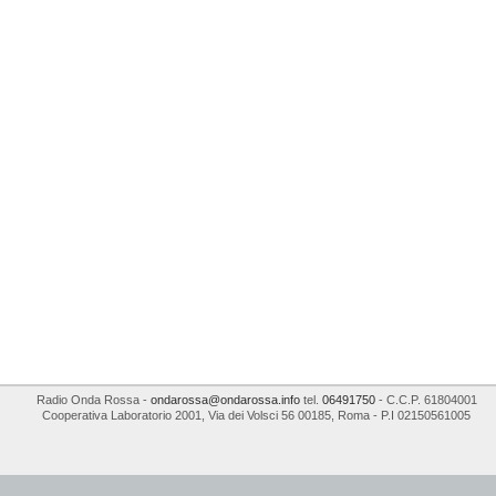
Radio Onda Rossa
-
ondarossa@ondarossa.info
tel.
06491750
- C.C.P. 61804001
Cooperativa Laboratorio 2001
,
Via dei Volsci 56
00185
,
Roma
- P.I
02150561005