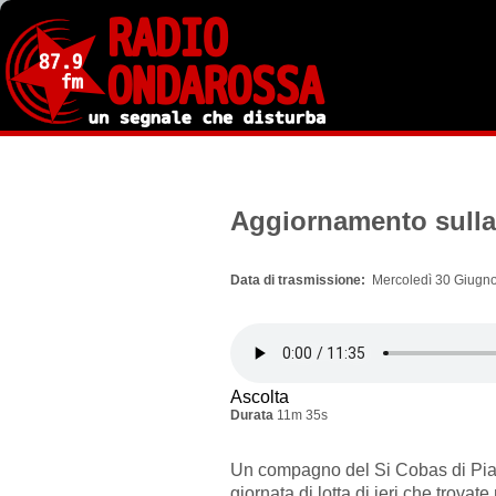
Salta
al
contenuto
principale
Aggiornamento sulla
Data di trasmissione
Mercoledì 30 Giugno
Ascolta
Durata
11m 35s
Un compagno del Si Cobas di Pia
giornata di lotta di ieri che trova