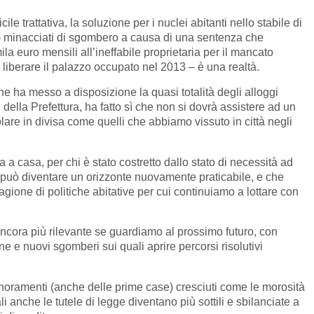
ile trattativa, la soluzione per i nuclei abitanti nello stabile di
i – minacciati di sgombero a causa di una sentenza che
a euro mensili all’ineffabile proprietaria per il mancato
 liberare il palazzo occupato nel 2013 – è una realtà.
e ha messo a disposizione la quasi totalità degli alloggi
lla Prefettura, ha fatto sì che non si dovrà assistere ad un
are in divisa come quelli che abbiamo vissuto in città negli
a casa, per chi è stato costretto dallo stato di necessità ad
 può diventare un orizzonte nuovamente praticabile, e che
agione di politiche abitative per cui continuiamo a lottare con
ancora più rilevante se guardiamo al prossimo futuro, con
ne e nuovi sgomberi sui quali aprire percorsi risolutivi
oramenti (anche delle prime case) cresciuti come le morosità
li anche le tutele di legge diventano più sottili e sbilanciate a