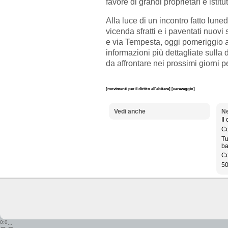
favore di grandi proprietari e istitut
Alla luce di un incontro fatto luned
vicenda sfratti e i paventati nuov
e via Tempesta, oggi pomeriggio 
informazioni più dettagliate sulla 
da affrontare nei prossimi giorni 
[movimenti per il diritto all'abitare]
[caravaggio]
Vedi anche
Ne
Il
Co
Tu
ba
Co
50
0:0
...