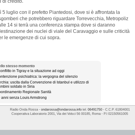
i di credito.
ì 5 luglio con il prefetto Piantedosi, dove si è affrontata la
i sgomberi che potrebbero riguardare Torrevecchia, Metropoliz
alle 14 si terrà una conferenza stampa dove si daranno
destinazione dei nuclei di viale del Caravaggio e sulle criticità
per le emergenze di cui sopra.
llo stesso momento
 conflitto in Tigray e la situazione ad oggi
ntenzione psichiatrica: la vergogna del silenzio
rchia: uscita dalla Convenzione di Istanbul e utilizzo di
mbini soldato in Siria
ordinamento Regionale Sanità
 anni senza Louis Armstrong
Radio Onda Rossa
-
ondarossa@ondarossa.info
tel.
06491750
- C.C.P. 61804001
Cooperativa Laboratorio 2001
,
Via dei Volsci 56
00185
,
Roma
- P.I
02150561005