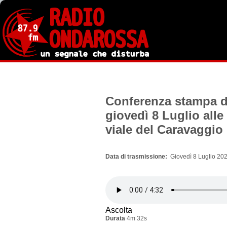
Salta
al
contenuto
principale
Conferenza stampa del
giovedì 8 Luglio alle
viale del Caravaggio
Data di trasmissione
Giovedì 8 Luglio 202
Ascolta
Durata
4m 32s