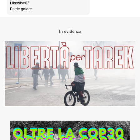
Likewise03
Patrie galere
In evidenza