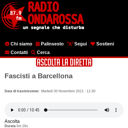
Salta
al
contenuto
principale
Menu
Chi siamo
Palinsesto
Segui
Sostieni
testata
Contatti
Cerca
Fascisti a Barcellona
Data di trasmissione
Martedì 30 Novembre 2021 - 12:30
Ascolta
Durata
6m 26s