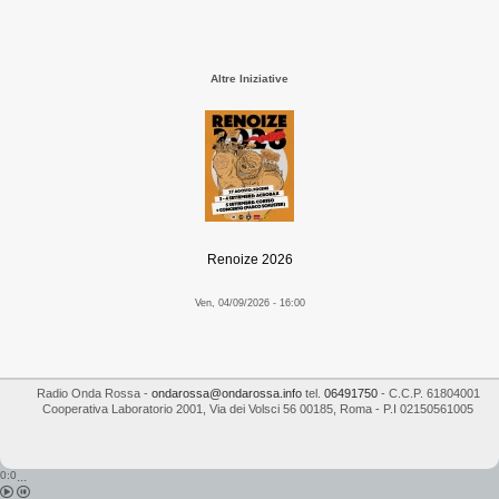
Altre Iniziative
Renoize 2026
Ven, 04/09/2026 - 16:00
Radio Onda Rossa
-
ondarossa@ondarossa.info
tel.
06491750
- C.C.P. 61804001
Cooperativa Laboratorio 2001
,
Via dei Volsci 56
00185
,
Roma
- P.I
02150561005
0:0
...