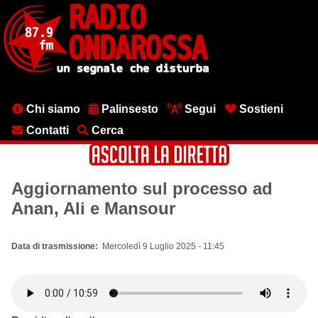
Salta
al
contenuto
principale
Menu
Chi siamo
Palinsesto
Segui
Sostieni
testata
Contatti
Cerca
Aggiornamento sul processo ad
Anan, Ali e Mansour
Data di trasmissione
Mercoledì 9 Luglio 2025 - 11:45