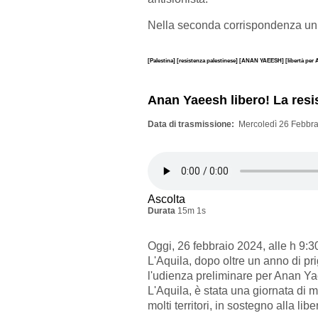
Nella seconda corrispondenza un
[Palestina]
[resistenza palestinese]
[ANAN YAEESH]
[libertà per
Anan Yaeesh libero! La resis
Data di trasmissione
Mercoledì 26 Febbra
Ascolta
Durata
15m 1s
Oggi
, 26 febbraio
2024, alle h 9:3
L'Aquila, dopo oltre un anno di pri
l'udienza preliminare per Anan Y
L'Aquila, è stata una g
iornata di 
molti
territori,
in
sostegno alla libe