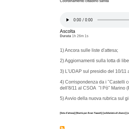
Coordinamento cittadino sanità
Ascolta
Durata
1h 26m 1s
1) Ancora sulle liste d'attesa;
2) Aggiornamenti sulla lotta di li
3) L'UDAP sul presidio del 10/11 a
4) Corrispondenza da i "Castelli co
dell'8/11 al CSOA "I Pò" Marino 
5) Avvio della nuova rubrica sul g
[liste d'attesa]
[libertà per Anan Yaeesh]
[solidarietà al Libano]
[c