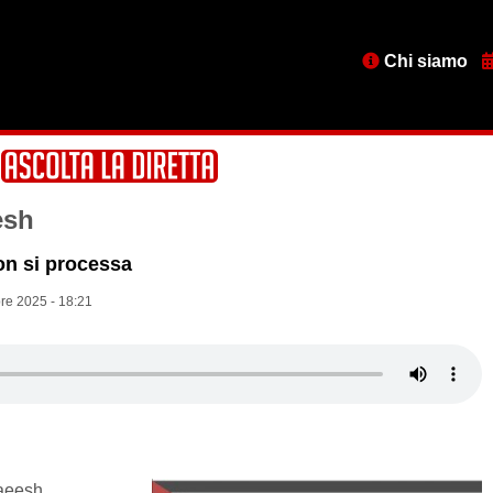
Menu
Chi siamo
testata
esh
on si processa
re 2025 - 18:21
aeesh,