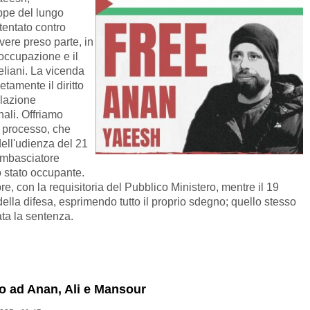
appe del lungo
tentato contro
vere preso parte, in
'occupazione e il
eliani. La vicenda
tamente il diritto
olazione
nali. Offriamo
l processo, che
ell'udienza del 21
ambasciatore
lo stato occupante.
e, con la requisitoria del Pubblico Ministero, mentre il 19
ella difesa, esprimendo tutto il proprio sdegno; quello stesso
ta la sentenza.
 ad Anan, Ali e Mansour