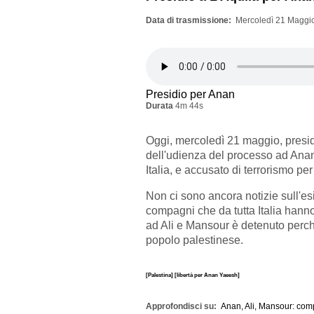
Data di trasmissione
Mercoledì 21 Maggio
Presidio per Anan
Durata
4m 44s
Oggi, mercoledì 21 maggio, presidi
dell'udienza del processo ad Ana
Italia, e accusato di terrorismo pe
Non ci sono ancora notizie sull'es
compagni che da tutta Italia hann
ad Ali e Mansour è detenuto perché
popolo palestinese.
[Palestina]
[libertà per Anan Yaeesh]
Approfondisci su
Anan, Ali, Mansour: comp