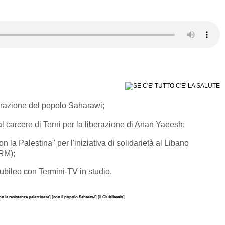
berazione del popolo Saharawi;
l carcere di Terni per la liberazione di Anan Yaeesh;
n la Palestina" per l'iniziativa di solidarietà al Libano
(RM);
iubileo con Termini-TV in studio.
on la resistenza palestinese]
[con il popolo Saharawi]
[il Giubilaccio]