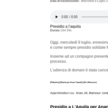
Data di trasmissione
Mercoledì 9 Luglio 2
Presidio a l'aquila
Durata
10m 59s
Oggi, mercoledì 9 luglio, ennesim
e come sempre presidio solidale fu
Insieme ad un compagno presente 
processo.
L'udienza di domani è stata cance
[Palestina]
[libertà per Anan Yaeesh]
[Ali e Mansour]
Approfondisci su
Anan, Ali, Mansour: comp
Presidio a L'Aquila per Ana