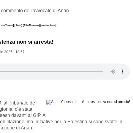
 commento dell'avvocato di Anan
 Anan Yaeesh]
[Anan]
[Ali e Mansour]
[antisionismo]
tenza non si arresta!
io 2025 - 18:57
0, al Tribunale de
gionia, c’è stata
aeesh
davanti al GIP
. A
mobilitazione, ma
iniziative per la Palestina si sono svolte in
razione di A
nan
.