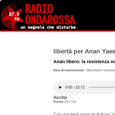
Salta
al
contenuto
principale
libertà per Anan Yae
Anan libero: la resistenza n
Data di trasmissione
Mercoledì 5 Novemb
Ascolta
Durata
25m 12s
Con uno degli avvocati di Anan Y