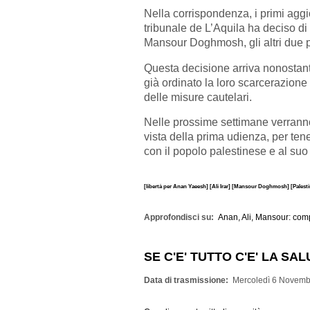
Nella corrispondenza,
i primi
aggi
tribunale de L’Aquila ha deciso di
Mansour Doghmosh, gli altri due pa
Questa decisione arriva nonostant
già ordinato la loro scarcerazione 
delle misure cautelari.
Nelle prossime settimane verranno
vista della prima udienza, per tene
con il popolo palestinese e al suo d
[libertà per Anan Yaeesh]
[Ali Irar]
[Mansour Doghmosh]
[Palest
Approfondisci su
Anan, Ali, Mansour: comp
SE C'E' TUTTO C'E' LA SA
Data di trasmissione
Mercoledì 6 Novemb