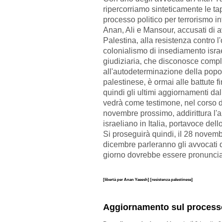
ripercorriamo sinteticamente le t
processo politico per terrorismo in
Anan, Ali e Mansour, accusati di a
Palestina, alla resistenza contro l
colonialismo di insediamento isra
giudiziaria, che disconosce comple
all'autodeterminazione della pop
palestinese, è ormai alle battute fi
quindi gli ultimi aggiornamenti da
vedrà come testimone, nel corso d
novembre prossimo, addirittura l'
israeliano in Italia, portavoce del
Si proseguirà quindi, il 28 novembr
dicembre parleranno gli avvocati d
giorno dovrebbe essere pronuncia
[libertà per Anan Yaeesh]
[resistenza palestinese]
Aggiornamento sul processo