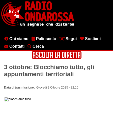
Salta
al
contenuto
principale
Menu
Chi siamo
Palinsesto
Segui
Sostieni
testata
Contatti
Cerca
3 ottobre: Blocchiamo tutto, gli
appuntamenti territoriali
Data di trasmissione
Giovedì 2 Ottobre 2025 - 22:15