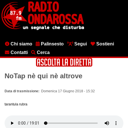
Salta
al
contenuto
principale
Menu
Chi siamo
Palinsesto
Segui
Sostieni
testata
Contatti
Cerca
NoTap nè qui nè altrove
Data di trasmissione
Domenica 17 Giugno 2018 - 15:32
tarantula rubra