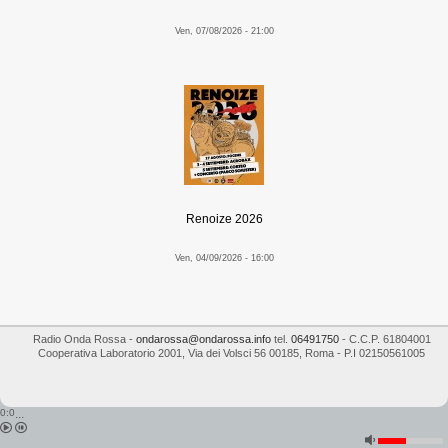
Ven, 07/08/2026 - 21:00
Renoize 2026
Ven, 04/09/2026 - 16:00
Radio Onda Rossa
-
ondarossa@ondarossa.info
tel.
06491750
- C.C.P. 61804001
Cooperativa Laboratorio 2001
,
Via dei Volsci 56
00185
,
Roma
- P.I
02150561005
0:0
...