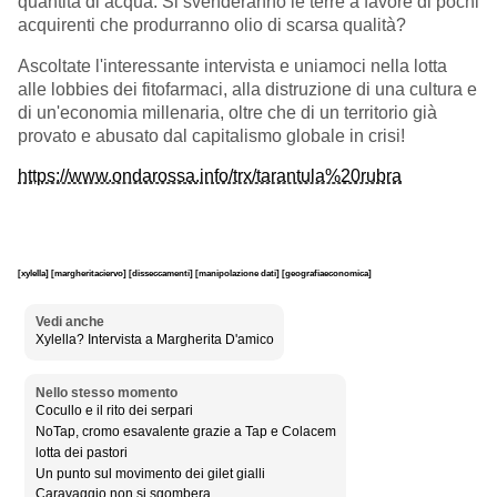
quantità di acqua. Si svenderanno le terre a favore di pochi
acquirenti che produrranno olio di scarsa qualità?
Ascoltate l'interessante intervista e uniamoci nella lotta
alle lobbies dei fitofarmaci, alla distruzione di una cultura e
di un'economia millenaria, oltre che di un territorio già
provato e abusato dal capitalismo globale in crisi!
https://www.ondarossa.info/trx/tarantula%20rubra
[xylella]
[margheritaciervo]
[disseccamenti]
[manipolazione dati]
[geografiaeconomica]
Vedi anche
Xylella? Intervista a Margherita D'amico
Nello stesso momento
Cocullo e il rito dei serpari
NoTap, cromo esavalente grazie a Tap e Colacem
lotta dei pastori
Un punto sul movimento dei gilet gialli
Caravaggio non si sgombera