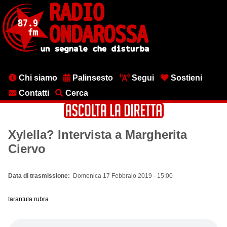
Salta
al
contenuto
principale
Menu
Chi siamo
Palinsesto
Segui
Sostieni
testata
Contatti
Cerca
Xylella? Intervista a Margherita
Ciervo
Data di trasmissione
Domenica 17 Febbraio 2019 - 15:00
tarantula rubra