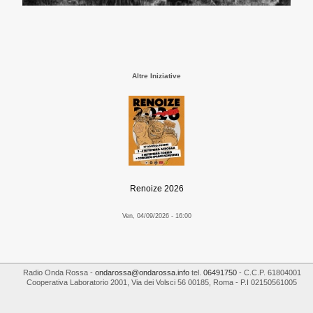
Altre Iniziative
Renoize 2026
Ven, 04/09/2026 - 16:00
Radio Onda Rossa
-
ondarossa@ondarossa.info
tel.
06491750
- C.C.P. 61804001
Cooperativa Laboratorio 2001
,
Via dei Volsci 56
00185
,
Roma
- P.I
02150561005