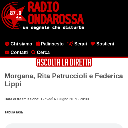
Salta
al
contenuto
principale
Menu
Chi siamo
Palinsesto
Segui
Sostieni
testata
Contatti
Cerca
Morgana, Rita Petruccioli e Federica
Lippi
Data di trasmissione
Giovedì 6 Giugno 2019 - 20:00
Tabula rasa