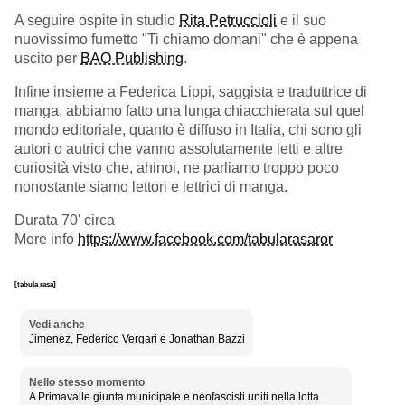
A seguire ospite in studio
Rita Petruccioli
e il suo
nuovissimo fumetto "Ti chiamo domani" che è appena
uscito per
BAO Publishing
.
Infine insieme a Federica Lippi, saggista e traduttrice di
manga, abbiamo fatto una lunga chiacchierata sul quel
mondo editoriale, quanto è diffuso in Italia, chi sono gli
autori o autrici che vanno assolutamente letti e altre
curiosità visto che, ahinoi, ne parliamo troppo poco
nonostante siamo lettori e lettrici di manga.
Durata 70' circa
More info
https://www.facebook.com/tabularasaror
[tabula rasa]
Vedi anche
Jimenez, Federico Vergari e Jonathan Bazzi
Nello stesso momento
A Primavalle giunta municipale e neofascisti uniti nella lotta