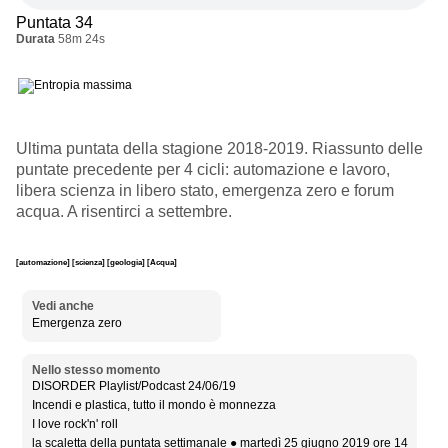
Puntata 34
Durata
58m 24s
Ultima puntata della stagione 2018-2019. Riassunto delle
puntate precedente per 4 cicli: automazione e lavoro,
libera scienza in libero stato, emergenza zero e forum
acqua. A risentirci a settembre.
[automazione]
[scienza]
[geologia]
[Acqua]
Vedi anche
Emergenza zero
Nello stesso momento
DISORDER Playlist/Podcast 24/06/19
Incendi e plastica, tutto il mondo è monnezza
I love rock'n' roll
la scaletta della puntata settimanale ● martedì 25 giugno 2019 ore 14