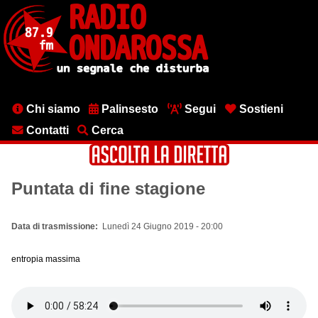
Salta
al
contenuto
principale
Menu
Chi siamo
Palinsesto
Segui
Sostieni
testata
Contatti
Cerca
Puntata di fine stagione
Data di trasmissione
Lunedì 24 Giugno 2019 - 20:00
entropia massima