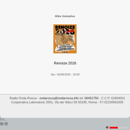
Altre Iniziative
Renoize 2026
Ven, 04/09/2026 - 16:00
Radio Onda Rossa
-
ondarossa@ondarossa.info
tel.
06491750
- C.C.P. 61804001
Cooperativa Laboratorio 2001
,
Via dei Volsci 56
00185
,
Roma
- P.I
02150561005
0:0
...