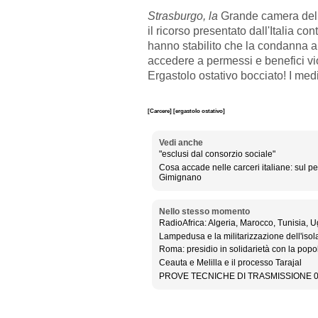
Strasburgo, la
Grande camera della
il ricorso presentato dall'Italia co
hanno stabilito che la condanna al 
accedere a permessi e benefici vio
Ergastolo ostativo bocciato! I med
[Carcere]
[ergastolo ostativo]
Vedi anche
"esclusi dal consorzio sociale"
Cosa accade nelle carceri italiane: sul p
Gimignano
Nello stesso momento
RadioAfrica: Algeria, Marocco, Tunisia, 
Lampedusa e la militarizzazione dell'isol
Roma: presidio in solidarietà con la pop
Ceauta e Melilla e il processo Tarajal
PROVE TECNICHE DI TRASMISSIONE 0