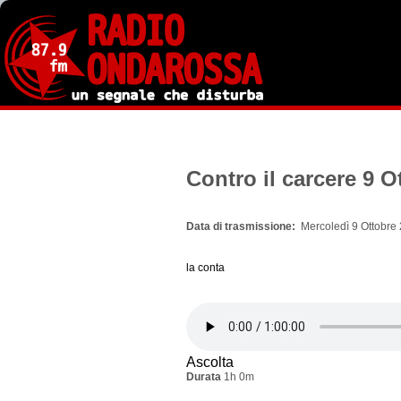
Salta
al
contenuto
principale
Contro il carcere 9 O
Data di trasmissione
Mercoledì 9 Ottobre 
la conta
Ascolta
Durata
1h 0m