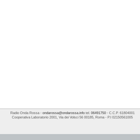
Radio Onda Rossa
-
ondarossa@ondarossa.info
tel.
06491750
- C.C.P. 61804001
Cooperativa Laboratorio 2001
,
Via dei Volsci 56
00185
,
Roma
- P.I
02150561005