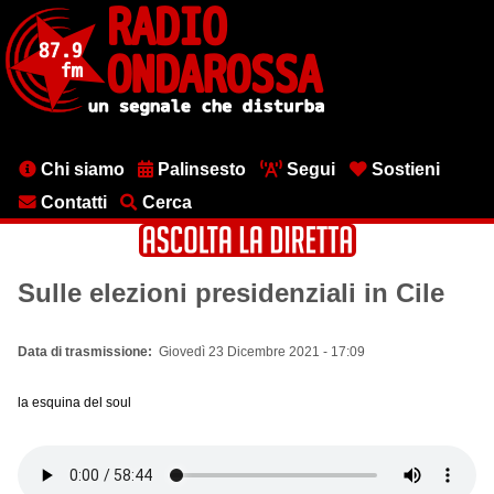
Salta
al
contenuto
principale
Menu
Chi siamo
Palinsesto
Segui
Sostieni
testata
Contatti
Cerca
Sulle elezioni presidenziali in Cile
Data di trasmissione
Giovedì 23 Dicembre 2021 - 17:09
la esquina del soul