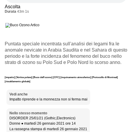
Ascolta
Durata
43m 1s
Puntata speciale incentrata sull'analisi dei legami fra le
anomale nevicate in Arabia Saudita e nel Sahara di questo
periodo e la forte incidenza del fenomeno del buco nello
strato di ozono su Polo Sud e Polo Nord lo scorso anno.
[impatto]
[Vortice polare]
[Buco dell'ozono]
[CFC]
[inquinamento atmosferico]
[Protocollo di Montreal]
[riscaldamento globale]
Vedi anche
Impatto riprende e la monnezza non si ferma mai
Nello stesso momento
DISORDER 25/01/21 (Gothic,Electronics)
Donne ● martedì 26 gennaio 2021 ore 14
La rassegna stampa di martedì 26 gennaio 2021