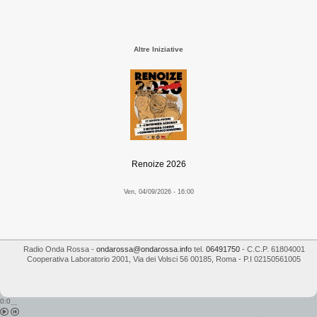
Altre Iniziative
Renoize 2026
Ven, 04/09/2026 - 16:00
Radio Onda Rossa
-
ondarossa@ondarossa.info
tel.
06491750
- C.C.P. 61804001
Cooperativa Laboratorio 2001
,
Via dei Volsci 56
00185
,
Roma
- P.I
02150561005
0:0
...