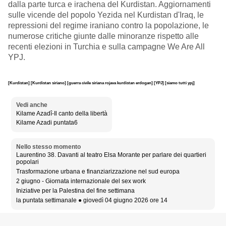
dalla parte turca e irachena del Kurdistan. Aggiornamenti
sulle vicende del popolo Yezida nel Kurdistan d'Iraq, le
repressioni del regime iraniano contro la popolazione, le
numerose critiche giunte dalle minoranze rispetto alle
recenti elezioni in Turchia e sulla campagne We Are All
YPJ.
[Kurdistan]
[Kurdistan siriano]
[guerra civile siriana rojava kurdistan erdogan]
[YPJ]
[siamo tutti ypj]
Vedi anche
Kilame Azadî-Il canto della libertà
Kilame Azadi puntata6
Nello stesso momento
Laurentino 38. Davanti al teatro Elsa Morante per parlare dei quartieri
popolari
Trasformazione urbana e finanziarizzazione nel sud europa
2 giugno - Giornata internazionale del sex work
Iniziative per la Palestina del fine settimana
la puntata settimanale ● giovedì 04 giugno 2026 ore 14