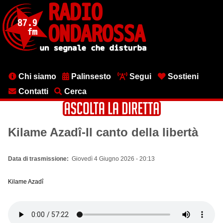
Salta
al
contenuto
principale
Menu
Chi siamo
Palinsesto
Segui
Sostieni
testata
Contatti
Cerca
Kilame Azadî-Il canto della libertà
Data di trasmissione
Giovedì 4 Giugno 2026 - 20:13
Kilame Azadî