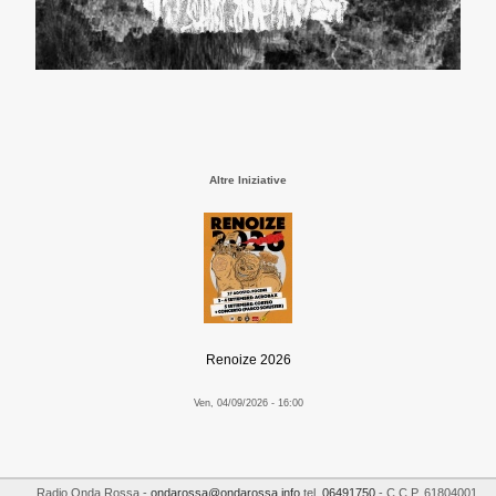
Altre Iniziative
Renoize 2026
Ven, 04/09/2026 - 16:00
Radio Onda Rossa
-
ondarossa@ondarossa.info
tel.
06491750
- C.C.P. 61804001