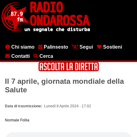
Salta
al
contenuto
principale
Menu
Chi siamo
Palinsesto
Segui
Sostieni
testata
Contatti
Cerca
Il 7 aprile, giornata mondiale della
Salute
Data di trasmissione
Lunedì 8 Aprile 2024 - 17:02
Normale Follia