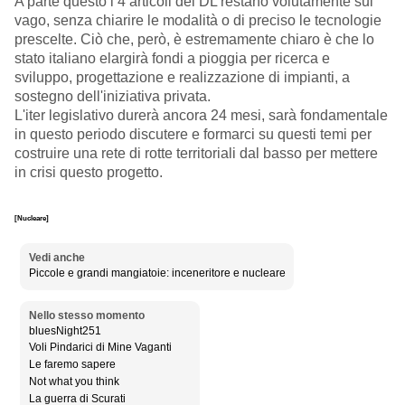
A parte questo i 4 articoli del DL restano volutamente sul
vago, senza chiarire le modalità o di preciso le tecnologie
prescelte. Ciò che, però, è estremamente chiaro è che lo
stato italiano elargirà fondi a pioggia per ricerca e
sviluppo, progettazione e realizzazione di impianti, a
sostegno dell'iniziativa privata.
L'iter legislativo durerà ancora 24 mesi, sarà fondamentale
in questo periodo discutere e formarci su questi temi per
costruire una rete di rotte territoriali dal basso per mettere
in crisi questo progetto.
[Nucleare]
Vedi anche
Piccole e grandi mangiatoie: inceneritore e nucleare
Nello stesso momento
bluesNight251
Voli Pindarici di Mine Vaganti
Le faremo sapere
Not what you think
La guerra di Scurati