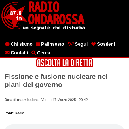
Salta
al
contenuto
principale
Menu
Chi siamo
Palinsesto
Segui
Sostieni
testata
Contatti
Cerca
Fissione e fusione nucleare nei
piani del governo
Data di trasmissione
Venerdì 7 Marzo 2025 - 20:42
Ponte Radio