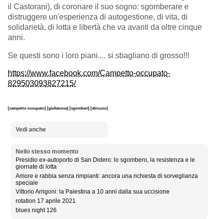
il Castorani), di coronare il suo sogno: sgomberare e
distruggere un'esperienza di autogestione, di vita, di
solidarietà, di lotta e libertà che va avanti da oltre cinque
anni.
Se questi sono i loro piani.... si sbagliano di grosso!!!
https://www.facebook.com/Campetto-occupato-
829503093827215/
[campetto occupato]
[giulianova]
[sgomberi]
[abruzzo]
Vedi anche
Nello stesso momento
Presidio ex-autoporto di San Didero: lo sgombero, la resistenza e le
giornate di lotta
Amore e rabbia senza rimpianti: ancora una richiesta di sorveglianza
speciale
Vittorio Arrigoni: la Palestina a 10 anni dalla sua uccisione
rotation 17 aprile 2021
blues night 126