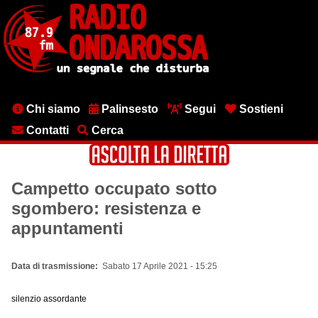
Salta
al
contenuto
principale
Menu
Chi siamo
Palinsesto
Segui
Sostieni
testata
Contatti
Cerca
Campetto occupato sotto
sgombero: resistenza e
appuntamenti
Data di trasmissione
Sabato 17 Aprile 2021 - 15:25
silenzio assordante