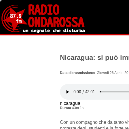
Salta
al
contenuto
principale
Nicaragua: si può i
Data di trasmissione
Giovedì 26 Aprile 20
nicaragua
Durata
43m 1s
Con un compagno che da tanto viv
proteste degli studenti e la forte