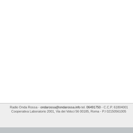
Radio Onda Rossa
-
ondarossa@ondarossa.info
tel.
06491750
- C.C.P. 61804001
Cooperativa Laboratorio 2001
,
Via dei Volsci 56
00185
,
Roma
- P.I
02150561005