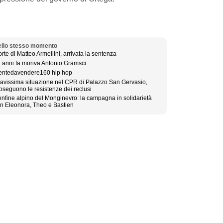
llo stesso momento
rte di Matteo Armellini, arrivata la sentenza
 anni fa moriva Antonio Gramsci
entedavendere160 hip hop
avissima situazione nel CPR di Palazzo San Gervasio,
oseguono le resistenze dei reclusi
nfine alpino del Monginevro: la campagna in solidarietà
n Eleonora, Theo e Bastien