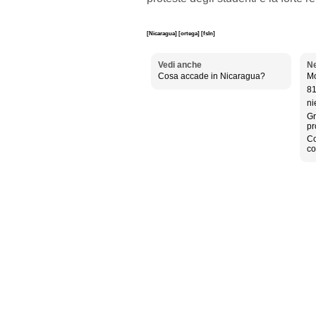
[Nicaragua]
[ortega]
[fsln]
Vedi anche
Ne
Cosa accade in Nicaragua?
Mo
81
ni
Gr
pr
Co
co