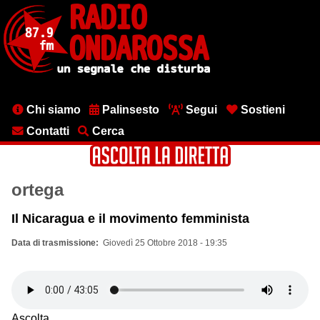
Salta
al
contenuto
principale
Menu
Chi siamo
Palinsesto
Segui
Sostieni
testata
Contatti
Cerca
ortega
Il Nicaragua e il movimento femminista
Data di trasmissione
Giovedì 25 Ottobre 2018 - 19:35
Ascolta