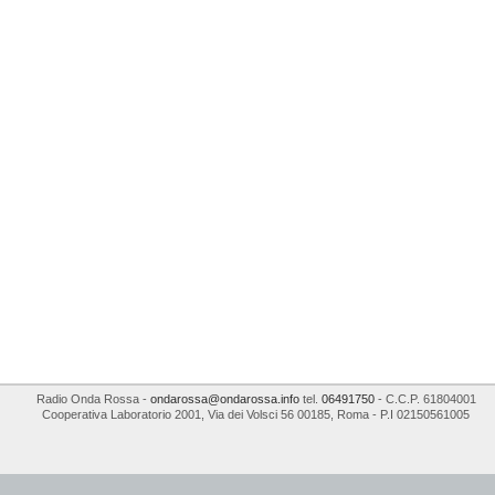
Radio Onda Rossa
-
ondarossa@ondarossa.info
tel.
06491750
- C.C.P. 61804001
Cooperativa Laboratorio 2001
,
Via dei Volsci 56
00185
,
Roma
- P.I
02150561005