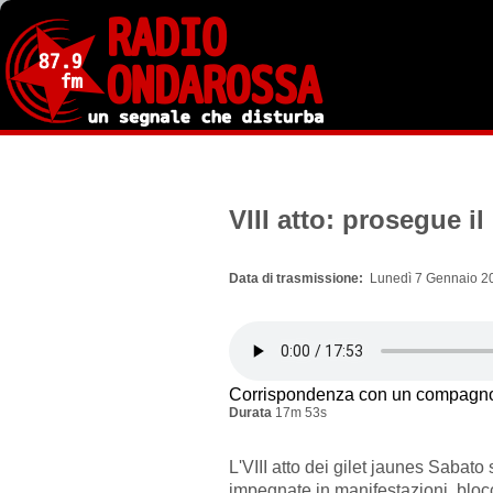
Salta
al
contenuto
principale
VIII atto: prosegue i
Data di trasmissione
Lunedì 7 Gennaio 20
Corrispondenza con un compagno
Durata
17m 53s
L'VIII atto dei gilet jaunes Sabato
impegnate in manifestazioni, bloc