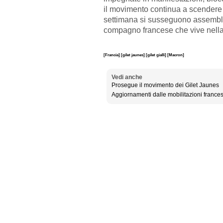
il movimento continua a scendere
settimana si susseguono assemble
compagno francese che vive nella 
[Francia]
[gilet jaunes]
[gilet gialli]
[Macron]
Vedi anche
Prosegue il movimento dei Gilet Jaunes
Aggiornamenti dalle mobilitazioni frances