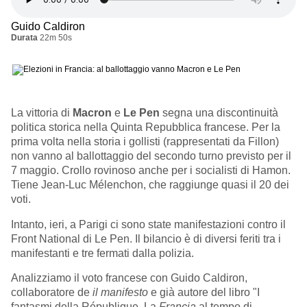
Guido Caldiron
Durata
22m 50s
La vittoria di
Macron
e
Le Pen
segna una discontinuità
politica storica nella Quinta Repubblica francese. Per la
prima volta nella storia i gollisti (rappresentati da Fillon)
non vanno al ballottaggio del secondo turno previsto per il
7 maggio. Crollo rovinoso anche per i socialisti di Hamon.
Tiene Jean-Luc Mélenchon, che raggiunge quasi il 20 dei
voti.
Intanto, ieri, a Parigi ci sono state manifestazioni contro il
Front National di Le Pen. Il bilancio è di diversi feriti tra i
manifestanti e tre fermati dalla polizia.
Analizziamo il voto francese con Guido Caldiron,
collaboratore de
il manifesto
e già autore del libro "
I
fantasmi della République. La
Francia
al tempo di