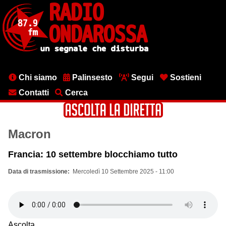
Salta
al
contenuto
principale
Menu
Chi siamo
Palinsesto
Segui
Sostieni
testata
Contatti
Cerca
Macron
Francia: 10 settembre blocchiamo tutto
Data di trasmissione
Mercoledì 10 Settembre 2025 - 11:00
Ascolta