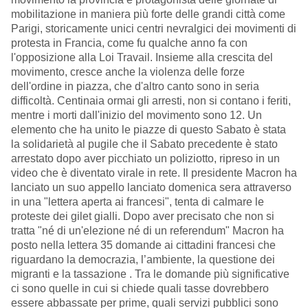
mobilitazione in maniera più forte delle grandi città come
Parigi, storicamente unici centri nevralgici dei movimenti di
protesta in Francia, come fu qualche anno fa con
l'opposizione alla Loi Travail. Insieme alla crescita del
movimento, cresce anche la violenza delle forze
dell'ordine in piazza, che d'altro canto sono in seria
difficoltà. Centinaia ormai gli arresti, non si contano i feriti,
mentre i morti dall'inizio del movimento sono 12. Un
elemento che ha unito le piazze di questo Sabato è stata
la solidarietà al pugile che il Sabato precedente è stato
arrestato dopo aver picchiato un poliziotto, ripreso in un
video che è diventato virale in rete. Il presidente Macron ha
lanciato un suo appello lanciato domenica sera attraverso
in una "lettera aperta ai francesi", tenta di calmare le
proteste dei gilet gialli. Dopo aver precisato che non si
tratta "né di un'elezione né di un referendum" Macron ha
posto nella lettera 35 domande ai cittadini francesi che
riguardano la democrazia, l’ambiente, la questione dei
migranti e la tassazione . Tra le domande più significative
ci sono quelle in cui si chiede quali tasse dovrebbero
essere abbassate per prime, quali servizi pubblici sono