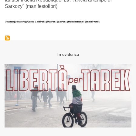
Sarkozy" (manifestolibri).
[Francia]
[elezioni]
[Guido Caldiron]
[Macron]
[Le Pen]
[front national]
[analisi voto]
In evidenza