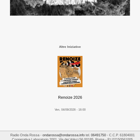
Altre Iniziative
Renoize 2026
Ven, 04/09/2026 - 16:00
Radio Onda Rossa
-
ondarossa@ondarossa.info
tel.
06491750
- C.C.P. 61804001
Cooperativa Laboratorio 2001
,
Via dei Volsci 56
00185
,
Roma
- P.I
02150561005