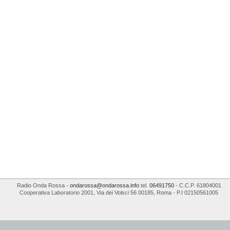
Radio Onda Rossa
-
ondarossa@ondarossa.info
tel.
06491750
- C.C.P. 61804001
Cooperativa Laboratorio 2001
,
Via dei Volsci 56
00185
,
Roma
- P.I
02150561005