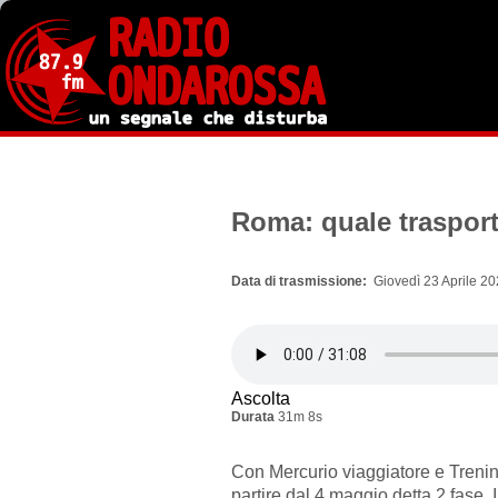
Salta
al
contenuto
principale
Roma: quale traspor
Data di trasmissione
Giovedì 23 Aprile 20
Ascolta
Durata
31m 8s
Con Mercurio viaggiatore e Treni
partire dal 4 maggio detta 2 fase. 