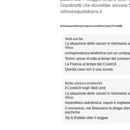
Giardinetti che dovrebbe arrivare f
odisseaquotidiana.it
[odisseaquotidiana]
[trasporto pubblico]
[atac]
[Covid19]
Vedi anche
La situazione delle carceri in Germania 
Virus
corrispondenza telefonica con un compa
Torino: prove di lotta ai tempi del coronav
La Francia al tempo del Covid19
Questa casa non è una scuola
Nello stesso momento
Il Covid19 negli Stati Uniti
La situazione delle carceri in Germania 
Virus
Assemblea radiofonica: napoli e vogliamo
Coronavirus, nel Bresciano la strage silen
psichiche
Sly & Robbie oltre il reggae