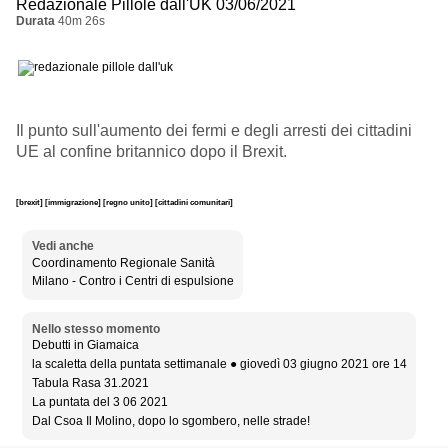
Redazionale Pillole dall'UK 03/06/2021
Durata
40m 26s
Il punto sull'aumento dei fermi e degli arresti dei cittadini
UE al confine britannico dopo il Brexit.
[brexit]
[immigrazione]
[regno unito]
[cittadini comunitari]
Vedi anche
Coordinamento Regionale Sanità
Milano - Contro i Centri di espulsione
Nello stesso momento
Debutti in Giamaica
la scaletta della puntata settimanale ● giovedì 03 giugno 2021 ore 14
Tabula Rasa 31.2021
La puntata del 3 06 2021
Dal Csoa Il Molino, dopo lo sgombero, nelle strade!