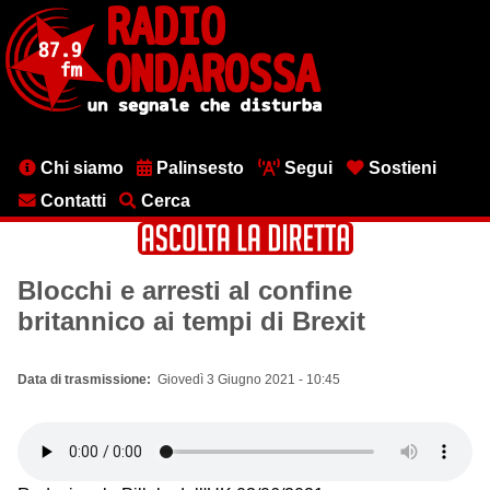
Salta
al
contenuto
principale
Menu
Chi siamo
Palinsesto
Segui
Sostieni
testata
Contatti
Cerca
Blocchi e arresti al confine
britannico ai tempi di Brexit
Data di trasmissione
Giovedì 3 Giugno 2021 - 10:45