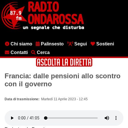
Salta
al
contenuto
principale
Menu
Chi siamo
Palinsesto
Segui
Sostieni
testata
Contatti
Cerca
Francia: dalle pensioni allo scontro
con il governo
Data di trasmissione
Martedì 11 Aprile 2023 - 12:45