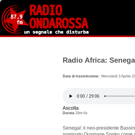
Salta
al
contenuto
principale
Radio Africa: Seneg
Data di trasmissione
Mercoledì 3 Aprile 2
Ascolta
Durata
29m 6s
Senegal: il neo-presidente Bassi
nominato Ousmane Sonko come su