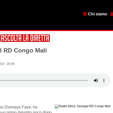
Menu
Chi siamo
testata
al RD Congo Mali
024 - 20:06
rou Diomaye Faye, ha
o primo ministro poco dopo