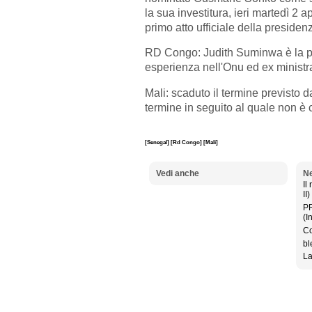
la sua investitura, ieri martedì 2 
primo atto ufficiale della presiden
RD Congo: Judith Suminwa è la p
esperienza nell'Onu ed ex ministra
Mali: scaduto
il termine previsto da
termine in seguito al quale non è c
[Senegal]
[Rd Congo]
[Mali]
Vedi anche
Ne
Il
II)
P
(I
Co
bl
La