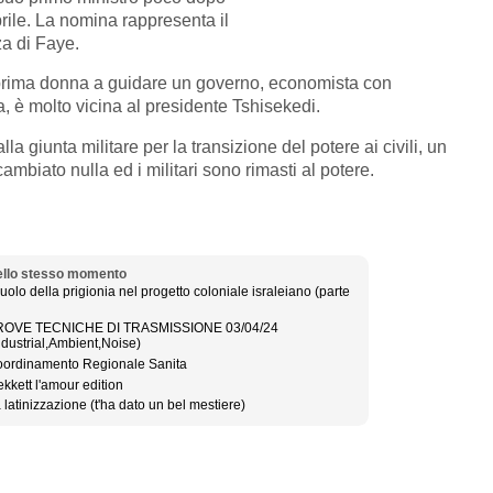
aprile. La nomina rappresenta il
za di Faye.
rima donna a guidare un governo, economista con
, è molto vicina al presidente Tshisekedi.
lla giunta militare per la transizione del potere ai civili, un
ambiato nulla ed i militari sono rimasti al potere.
llo stesso momento
 ruolo della prigionia nel progetto coloniale israleiano (parte
ROVE TECNICHE DI TRASMISSIONE 03/04/24
ndustrial,Ambient,Noise)
ordinamento Regionale Sanita
ekkett l'amour edition
 latinizzazione (t'ha dato un bel mestiere)