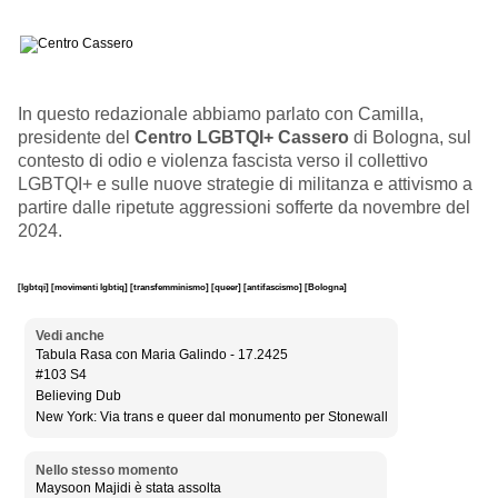
In questo redazionale abbiamo parlato con Camilla,
presidente del
Centro LGBTQI+ Cassero
di Bologna, sul
contesto di odio e violenza fascista verso il collettivo
LGBTQI+ e sulle nuove strategie di militanza e attivismo a
partire dalle ripetute aggressioni sofferte da novembre del
2024.
[lgbtqi]
[movimenti lgbtiq]
[transfemminismo]
[queer]
[antifascismo]
[Bologna]
Vedi anche
Tabula Rasa con Maria Galindo - 17.2425
#103 S4
Believing Dub
New York: Via trans e queer dal monumento per Stonewall
Nello stesso momento
Maysoon Majidi è stata assolta