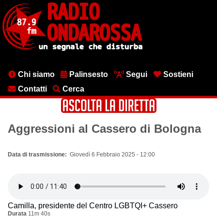
Salta
al
contenuto
principale
Menu
Chi siamo
Palinsesto
Segui
Sostieni
testata
Contatti
Cerca
Aggressioni al Cassero di Bologna
Data di trasmissione
Giovedì 6 Febbraio 2025 - 12:00
Camilla, presidente del Centro LGBTQI+ Cassero
Durata
11m 40s