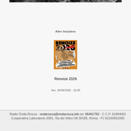
Altre Iniziative
Renoize 2026
Ven, 04/09/2026 - 16:00
Radio Onda Rossa
-
ondarossa@ondarossa.info
tel.
06491750
- C.C.P. 61804001
Cooperativa Laboratorio 2001
,
Via dei Volsci 56
00185
,
Roma
- P.I
02150561005