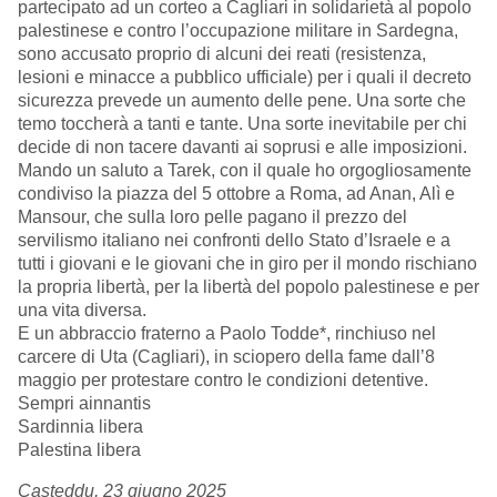
partecipato ad un corteo a Cagliari in solidarietà al popolo
palestinese e contro l’occupazione militare in Sardegna,
sono accusato proprio di alcuni dei reati (resistenza,
lesioni e minacce a pubblico ufficiale) per i quali il decreto
sicurezza prevede un aumento delle pene. Una sorte che
temo toccherà a tanti e tante. Una sorte inevitabile per chi
decide di non tacere davanti ai soprusi e alle imposizioni.
Mando un saluto a Tarek, con il quale ho orgogliosamente
condiviso la piazza del 5 ottobre a Roma, ad Anan, Alì e
Mansour, che sulla loro pelle pagano il prezzo del
servilismo italiano nei confronti dello Stato d’Israele e a
tutti i giovani e le giovani che in giro per il mondo rischiano
la propria libertà, per la libertà del popolo palestinese e per
una vita diversa.
E un abbraccio fraterno a Paolo Todde*, rinchiuso nel
carcere di Uta (Cagliari), in sciopero della fame dall’8
maggio per protestare contro le condizioni detentive.
Sempri ainnantis
Sardinnia libera
Palestina libera
Casteddu, 23 giugno 2025