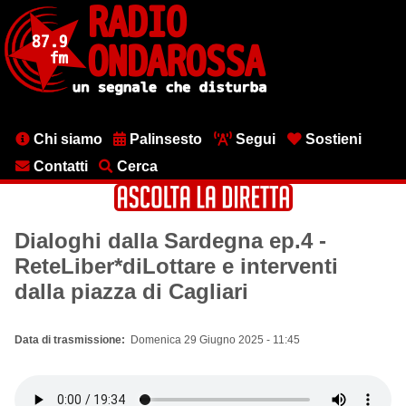
Salta
al
contenuto
principale
Menu
Chi siamo
Palinsesto
Segui
Sostieni
testata
Contatti
Cerca
Dialoghi dalla Sardegna ep.4 -
ReteLiber*diLottare e interventi
dalla piazza di Cagliari
Data di trasmissione
Domenica 29 Giugno 2025 - 11:45