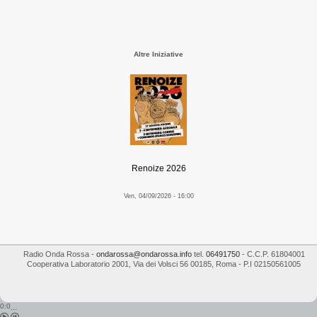
Altre Iniziative
Renoize 2026
Ven, 04/09/2026 - 16:00
Radio Onda Rossa
-
ondarossa@ondarossa.info
tel.
06491750
- C.C.P. 61804001
Cooperativa Laboratorio 2001
,
Via dei Volsci 56
00185
,
Roma
- P.I
02150561005
0:0
...