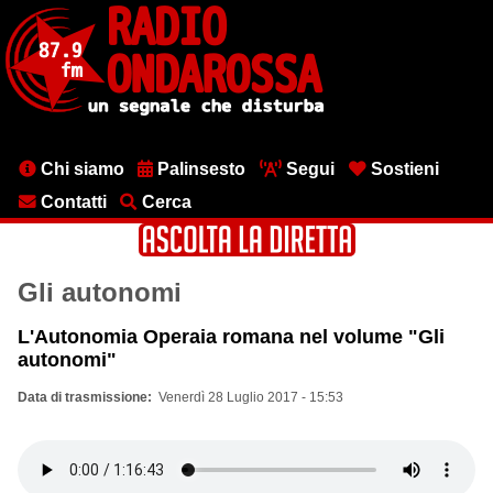
Salta
al
contenuto
principale
Menu
Chi siamo
Palinsesto
Segui
Sostieni
testata
Contatti
Cerca
Gli autonomi
L'Autonomia Operaia romana nel volume "Gli
autonomi"
Data di trasmissione
Venerdì 28 Luglio 2017 - 15:53