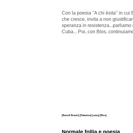
Con la poesia "A chi èsita" in cui 
che cresce, invita a non giustifica
speranza in resistenza...parliamo 
Cuba... Poi, con Blos, continuiam
[Bertolt Brecht]
[Palestina]
[cuba]
[Blos]
Normale follia e poesia