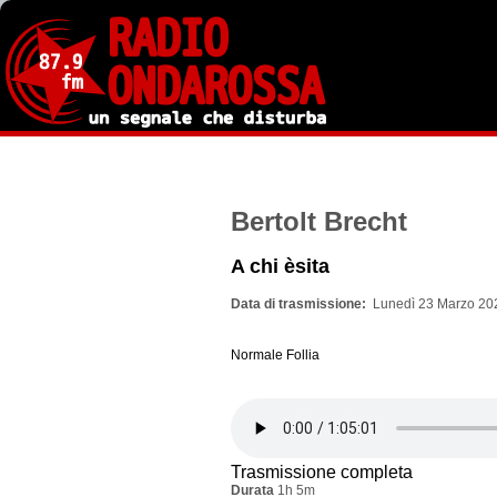
Salta
al
contenuto
principale
Bertolt Brecht
A chi èsita
Data di trasmissione
Lunedì 23 Marzo 202
Normale Follia
Trasmissione completa
Durata
1h 5m