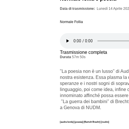
Data di trasmissione
Lunedì 14 Aprile 202
Normale Follia
Trasmissione completa
Durata
57m 50s
"La poesia non è un lusso" di Audr
nostra esistenza. Essa plasma la q
speranze e i nostri sogni di sop
linguaggio, poi come idea, infine 
innominato affinché possa essere
"La guerra dei bambini" di Brecht 
a Genova di NUDM.
[audre lorde]
[poesia]
[Bertolt Brecht]
[nudm]