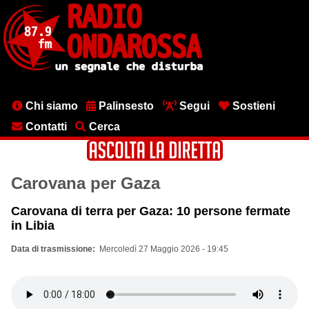
Salta
al
contenuto
principale
Menu
Chi siamo
Palinsesto
Segui
Sostieni
testata
Contatti
Cerca
Carovana per Gaza
Carovana di terra per Gaza: 10 persone fermate
in Libia
Data di trasmissione
Mercoledì 27 Maggio 2026 - 19:45