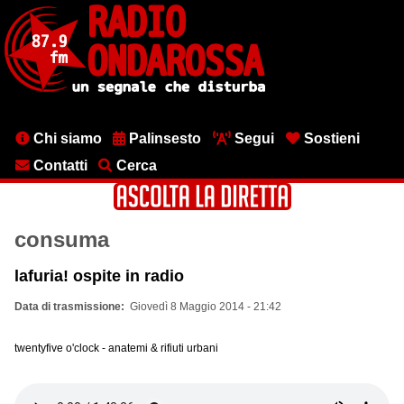
Salta
al
contenuto
principale
Menu
Chi siamo
Palinsesto
Segui
Sostieni
testata
Contatti
Cerca
consuma
lafuria! ospite in radio
Data di trasmissione
Giovedì 8 Maggio 2014 - 21:42
twentyfive o'clock - anatemi & rifiuti urbani