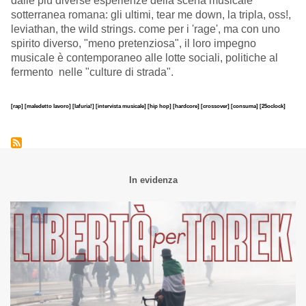
dalle più diverse esperienze della scena musicale
sotterranea romana: gli ultimi, tear me down, la tripla, oss!,
leviathan, the wild strings. come per i 'rage', ma con uno
spirito diverso, "meno pretenziosa", il loro impegno
musicale è contemporaneo alle lotte sociali, politiche al
fermento nelle "culture di strada".
[rap]
[maledetto lavoro]
[lafuria!]
[intervista musicale]
[hip hop]
[hardcore]
[crossover]
[consuma]
[25oclock]
In evidenza