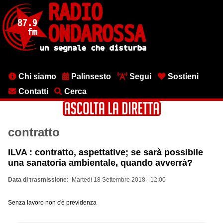
Salta
al
contenuto
principale
Menu
Chi siamo
Palinsesto
Segui
Sostieni
testata
Contatti
Cerca
contratto
ILVA : contratto, aspettative; se sarà possibile
una sanatoria ambientale, quando avverrà?
Data di trasmissione
Martedì 18 Settembre 2018 - 12:00
Senza lavoro non c'è previdenza