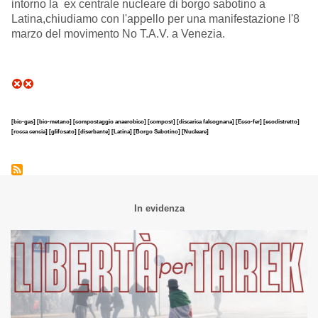
intorno la ex centrale nucleare di borgo sabotino a
Latina,chiudiamo con l'appello per una manifestazione l'8
marzo del movimento No T.A.V. a Venezia.
[bio-gas]
[bio-metano]
[compostaggio anaerobico]
[compost]
[discarica falcognana]
[Ecco-fer]
[ecodistretto]
[rocca cencia]
[glifosato]
[diserbante]
[Latina]
[Borgo Sabotino]
[Nucleare]
In evidenza