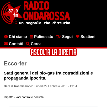
Salta
al
contenuto
principale
Menu
Chi siamo
Palinsesto
Segui
Sostieni
testata
Contatti
Cerca
Ecco-fer
Stati generali del bio-gas fra cotraddizioni e
propaganda ipocrita.
Data di trasmissione
Lunedì 29 Febbraio 2016 - 19:34
Impatto - voci contro le nocività