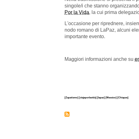
singole/i che stanno organizzando 
Por la Vida
, la cui prima delegazi
L'occasione per riprednere, ins
nodo romano di LaPaz, alcuni eleme
importante evento.
Maggiori informazioni anche su
e
[Zapatismo]
[viajeporlavida]
[lapaz]
[Messico]
[Chiapas]