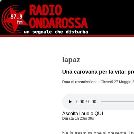
Salta
al
contenuto
principale
lapaz
Una carovana per la vita: pr
Data di trasmissione
Giovedì 27 Maggio 2
Ascolta l'audio QUI
Durata
1h 23m 39s
Nella trasmissione si presenta il 