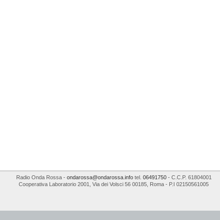
Radio Onda Rossa
-
ondarossa@ondarossa.info
tel.
06491750
- C.C.P. 61804001
Cooperativa Laboratorio 2001
,
Via dei Volsci 56
00185
,
Roma
- P.I
02150561005