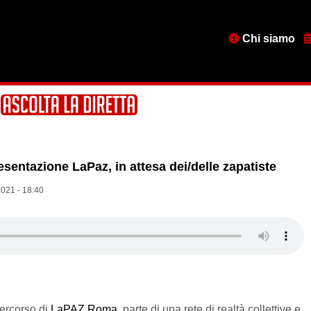
Menu
Chi siamo
testata
esentazione LaPaz, in attesa dei/delle zapatiste
021 - 18:40
percorso di
LaPAZ Roma
, parte di una rete di realtà collettive e