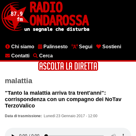
Salta
al
contenuto
principale
Menu
Chi siamo
Palinsesto
Segui
Sostieni
testata
Contatti
Cerca
malattia
"Tanto la malattia arriva tra trent'anni":
corrispondenza con un compagno dei NoTav
TerzoValico
Data di trasmissione
Lunedì 23 Gennaio 2017 - 12:00