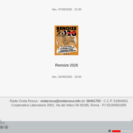
Ven, 07/08/2026 - 21:00
Renoize 2026
Ven, 04/09/2026 - 16:00
Radio Onda Rossa
-
ondarossa@ondarossa.info
tel.
06491750
- C.C.P. 61804001
Cooperativa Laboratorio 2001
,
Via dei Volsci 56
00185
,
Roma
- P.I
02150561005
0:0
...