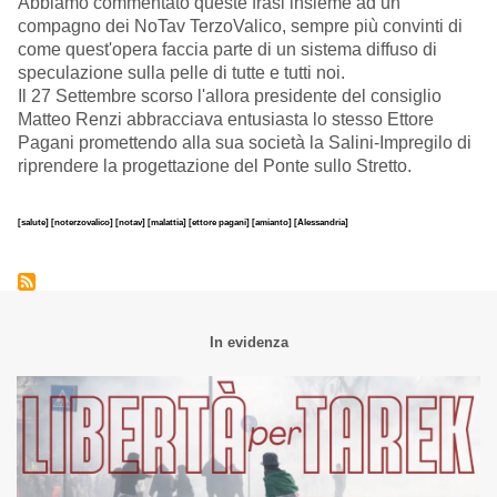
Abbiamo commentato queste frasi insieme ad un
compagno dei NoTav TerzoValico, sempre più convinti di
come quest'opera faccia parte di un sistema diffuso di
speculazione sulla pelle di tutte e tutti noi.
Il 27 Settembre scorso l'allora presidente del consiglio
Matteo Renzi abbracciava entusiasta lo stesso Ettore
Pagani promettendo alla sua società la Salini-Impregilo di
riprendere la progettazione del Ponte sullo Stretto.
[salute]
[noterzovalico]
[notav]
[malattia]
[ettore pagani]
[amianto]
[Alessandria]
In evidenza