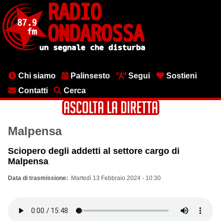
Salta
al
contenuto
principale
Menu
Chi siamo
Palinsesto
Segui
Sostieni
testata
Contatti
Cerca
Malpensa
Sciopero degli addetti al settore cargo di
Malpensa
Data di trasmissione
Martedì 13 Febbraio 2024 - 10:30