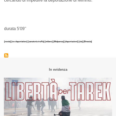
cercando di impedire la deportazione di Mimmo.
durata 5'09''
[nocie]
[no deportation]
[sanatoria truffa]
[milano]
[Malpensa]
[deportazioni]
[cie]
[Brescia]
In evidenza