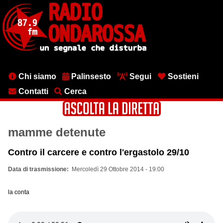
Salta
al
contenuto
principale
Menu
Chi siamo
Palinsesto
Segui
Sostieni
testata
Contatti
Cerca
mamme detenute
Contro il carcere e contro l'ergastolo 29/10
Data di trasmissione
Mercoledì 29 Ottobre 2014 - 19:00
la conta