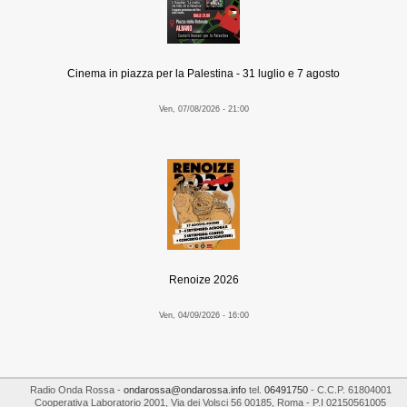
Cinema in piazza per la Palestina - 31 luglio e 7 agosto
Ven, 07/08/2026 - 21:00
Renoize 2026
Ven, 04/09/2026 - 16:00
Radio Onda Rossa
-
ondarossa@ondarossa.info
tel.
06491750
- C.C.P. 61804001
Cooperativa Laboratorio 2001
,
Via dei Volsci 56
00185
,
Roma
- P.I
02150561005