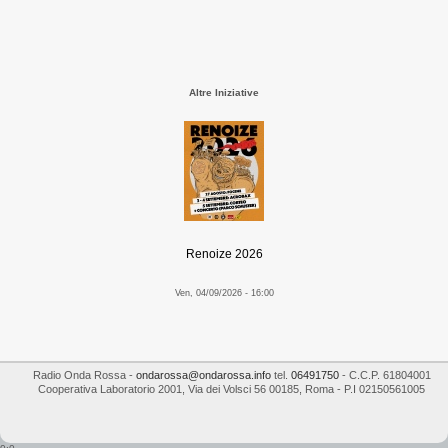
Altre Iniziative
Renoize 2026
Ven, 04/09/2026 - 16:00
Radio Onda Rossa
-
ondarossa@ondarossa.info
tel.
06491750
- C.C.P. 61804001
Cooperativa Laboratorio 2001
,
Via dei Volsci 56
00185
,
Roma
- P.I
02150561005