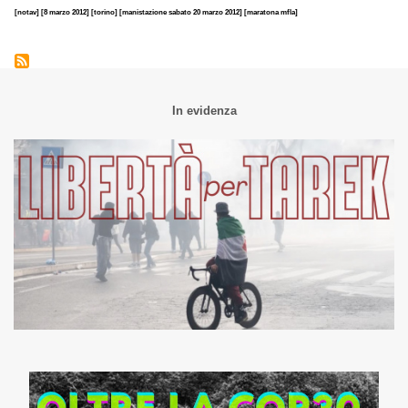
[notav]
[8 marzo 2012]
[torino]
[manistazione sabato 20 marzo 2012]
[maratona mfla]
In evidenza