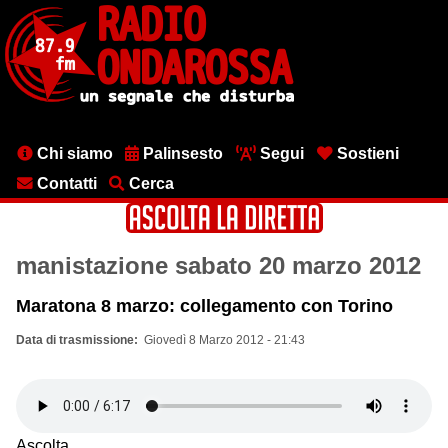
Salta
al
contenuto
principale
Menu
Chi siamo
Palinsesto
Segui
Sostieni
testata
Contatti
Cerca
manistazione sabato 20 marzo 2012
Maratona 8 marzo: collegamento con Torino
Data di trasmissione
Giovedì 8 Marzo 2012 - 21:43
Ascolta