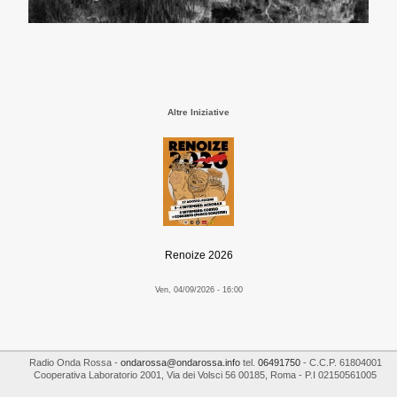
Altre Iniziative
Renoize 2026
Ven, 04/09/2026 - 16:00
Radio Onda Rossa
-
ondarossa@ondarossa.info
tel.
06491750
- C.C.P. 61804001
Cooperativa Laboratorio 2001
,
Via dei Volsci 56
00185
,
Roma
- P.I
02150561005