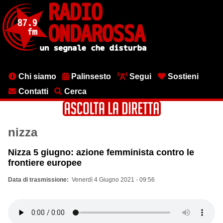
Salta
al
contenuto
principale
Menu
Chi siamo
Palinsesto
Segui
Sostieni
testata
Contatti
Cerca
nizza
Nizza 5 giugno: azione femminista contro le
frontiere europee
Data di trasmissione
Venerdì 4 Giugno 2021 - 09:56