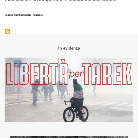
[Cédric Herrou]
[nizza]
[migranti]
In evidenza