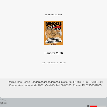
Altre Iniziative
Renoize 2026
Ven, 04/09/2026 - 16:00
Radio Onda Rossa
-
ondarossa@ondarossa.info
tel.
06491750
- C.C.P. 61804001
Cooperativa Laboratorio 2001
,
Via dei Volsci 56
00185
,
Roma
- P.I
02150561005
0:0
...