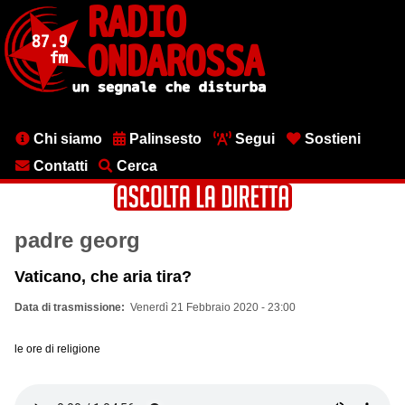
Salta
al
contenuto
principale
Menu
Chi siamo
Palinsesto
Segui
Sostieni
testata
Contatti
Cerca
padre georg
Vaticano, che aria tira?
Data di trasmissione
Venerdì 21 Febbraio 2020 - 23:00
le ore di religione