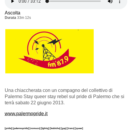
Ascolta
Durata
33m 12s
Una chiaccherata con un compagno del collettivo di
Palermo Stay queer stay rebel sul pride di Palermo che si
terrà sabato 22 giugno 2013.
www.palermopride.it
[pride]
[palermopride]
[nomuos]
[lgbtiq]
[lesbiche]
[gay]
[trans]
[queer]