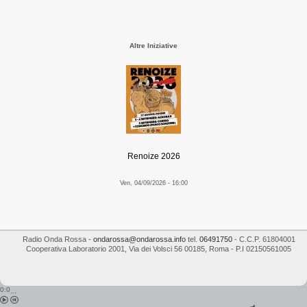
Altre Iniziative
Renoize 2026
Ven, 04/09/2026 - 16:00
Radio Onda Rossa
-
ondarossa@ondarossa.info
tel.
06491750
- C.C.P. 61804001
Cooperativa Laboratorio 2001
,
Via dei Volsci 56
00185
,
Roma
- P.I
02150561005
0:0
...