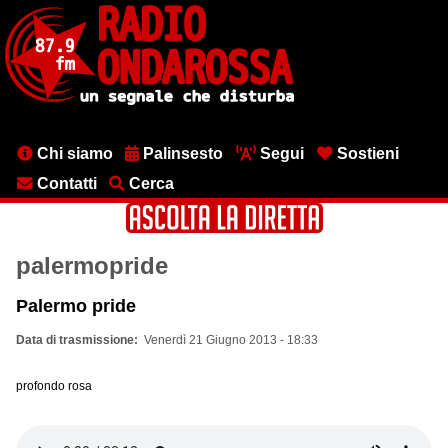
Salta
al
contenuto
principale
Menu
Chi siamo
Palinsesto
Segui
Sostieni
testata
Contatti
Cerca
palermopride
Palermo pride
Data di trasmissione
Venerdì 21 Giugno 2013 - 18:33
profondo rosa