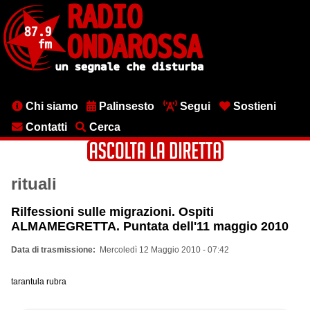
Salta
al
contenuto
principale
Menu
Chi siamo
Palinsesto
Segui
Sostieni
testata
Contatti
Cerca
rituali
Rilfessioni sulle migrazioni. Ospiti
ALMAMEGRETTA. Puntata dell'11 maggio 2010
Data di trasmissione
Mercoledì 12 Maggio 2010 - 07:42
tarantula rubra