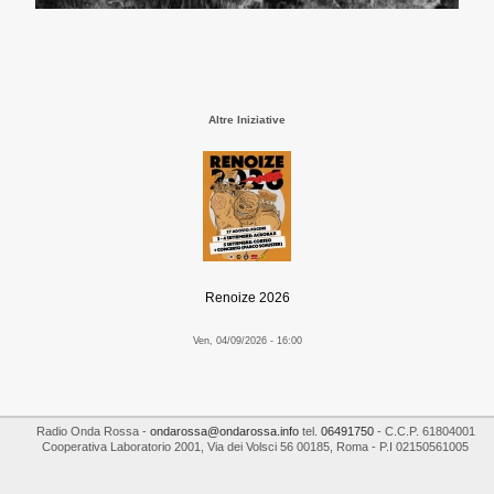
Altre Iniziative
Renoize 2026
Ven, 04/09/2026 - 16:00
Radio Onda Rossa
-
ondarossa@ondarossa.info
tel.
06491750
- C.C.P. 61804001
Cooperativa Laboratorio 2001
,
Via dei Volsci 56
00185
,
Roma
- P.I
02150561005