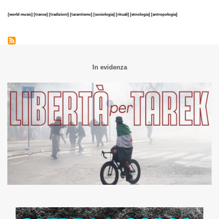
[world music]
[trance]
[tradizioni]
[tarantismo]
[sociologia]
[rituali]
[etnologia]
[antropologia]
In evidenza