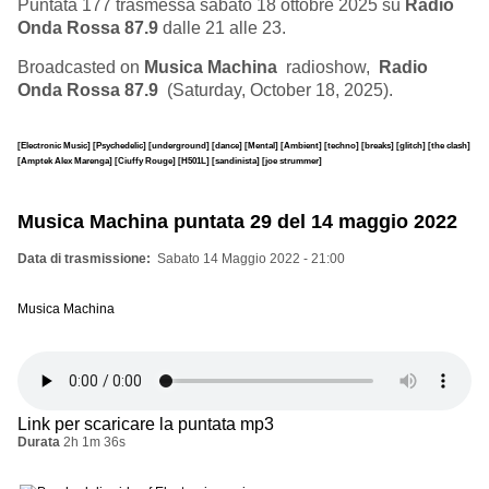
Puntata 177 trasmessa sabato 18 ottobre 2025 su
Radio
Onda Rossa 87.9
dalle 21 alle 23.
Broadcasted on
Musica Machina
radioshow,
Radio
Onda Rossa 87.9
(Saturday, October 18, 2025).
[Electronic Music]
[Psychedelic]
[underground]
[dance]
[Mental]
[Ambient]
[techno]
[breaks]
[glitch]
[the clash]
[Amptek Alex Marenga]
[Ciuffy Rouge]
[H501L]
[sandinista]
[joe strummer]
Musica Machina puntata 29 del 14 maggio 2022
Data di trasmissione
Sabato 14 Maggio 2022 - 21:00
Musica Machina
Link per scaricare la puntata mp3
Durata
2h 1m 36s