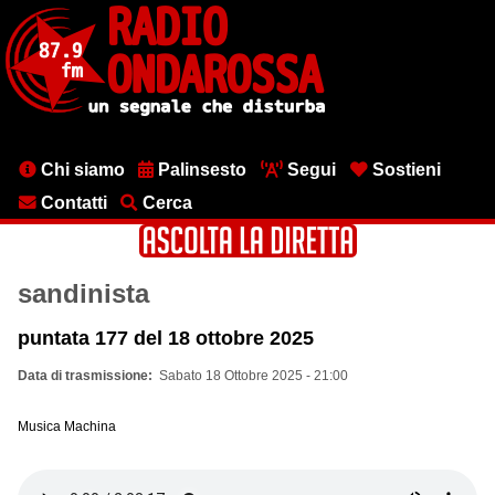
Salta
al
contenuto
principale
Menu
Chi siamo
Palinsesto
Segui
Sostieni
testata
Contatti
Cerca
sandinista
puntata 177 del 18 ottobre 2025
Data di trasmissione
Sabato 18 Ottobre 2025 - 21:00
Musica Machina