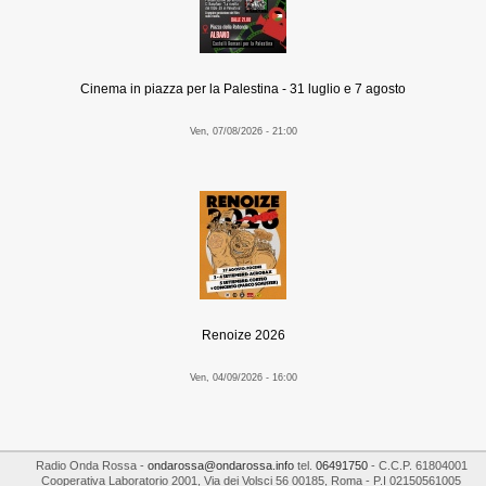
Cinema in piazza per la Palestina - 31 luglio e 7 agosto
Ven, 07/08/2026 - 21:00
Renoize 2026
Ven, 04/09/2026 - 16:00
Radio Onda Rossa
-
ondarossa@ondarossa.info
tel.
06491750
- C.C.P. 61804001
Cooperativa Laboratorio 2001
,
Via dei Volsci 56
00185
,
Roma
- P.I
02150561005