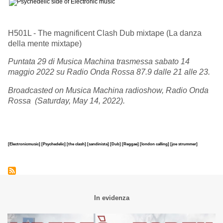
H501L - The magnificent Clash Dub mixtape (La danza
della mente mixtape)
Puntata 29 di Musica Machina trasmessa sabato 14
maggio 2022 su Radio Onda Rossa 87.9 dalle 21 alle 23.
Broadcasted on Musica Machina radioshow, Radio Onda
Rossa (Saturday, May 14, 2022).
[Electronicmusic]
[Psychedelic]
[the clash]
[sandinista]
[Dub]
[Reggae]
[london calling]
[joe strummer]
In evidenza