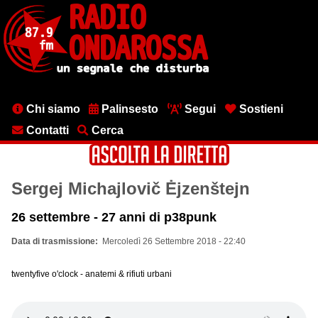
Salta
al
contenuto
principale
Menu
Chi siamo
Palinsesto
Segui
Sostieni
testata
Contatti
Cerca
Sergej Michajlovič Ėjzenštejn
26 settembre - 27 anni di p38punk
Data di trasmissione
Mercoledì 26 Settembre 2018 - 22:40
twentyfive o'clock - anatemi & rifiuti urbani