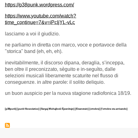
https://p38punk.wordpress.com/
https://www.youtube.com/watch?
time_continue=7&v=iPcIjYL-vLc
lasciamo a voi il giudizio.
ne parliamo in diretta con marco, voce e portavoce della
"storica" band (eh, eh, eh).
inevitabilmente, il discorso dipana, deraglia, s’inceppa,
ben oltre il preconizzato, sèguito e in-seguìto, dalle
selezioni musicali liberamente scaturite nel flusso di
conseguenze. in altre parole: il solito deliquio.
un buon auspicio per la nuova stagione radiofonica 18/19.
[p38punk]
[punk filosovietico]
[Sergej Michajlovič Ėjzenštejn]
[Eisenstein]
[ottobre]
[l'ottobre sta arrivando]