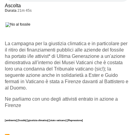
Ascolta
Durata
21m 45s
La campagna per la giustizia climatica e in particolare per
il ritiro dei finanziamenti pubblici alle aziende del fossile
ha portato i/le attivist* di Ultima Generazione a un'azione
dimostrativa all'interno dei Musei Vaticani che è costata
loro una condanna del Tribunale vaticano (sic!); la
seguente azione anche in solidarietà a Ester e Guido
fermati in Vaticano è stata a Firenze davanti al Battistero e
al Duomo.
Ne parliamo con uno degli attivisti entrato in azione a
Firenze
[ambiente]
[fossile]
[giustizia climatica]
[stato vaticano]
[Repressione]