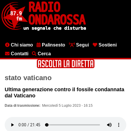
Salta
al
contenuto
principale
Menu
Chi siamo
Palinsesto
Segui
Sostieni
testata
Contatti
Cerca
stato vaticano
Ultima generazione contro il fossile condannata
dal Vaticano
Data di trasmissione
Mercoledì 5 Luglio 2023 - 16:15