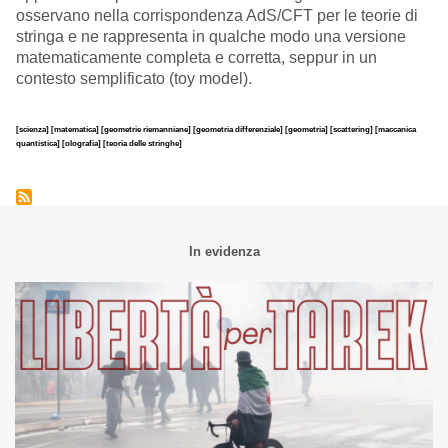
osservano nella corrispondenza AdS/CFT per le teorie di
stringa e ne rappresenta in qualche modo una versione
matematicamente completa e corretta, seppur in un
contesto semplificato (toy model).
[scienza]
[matematica]
[geometrie riemanniane]
[geometria differenziale]
[geometria]
[scattering]
[maccanica
quantistica]
[olografia]
[teoria delle stringhe]
In evidenza