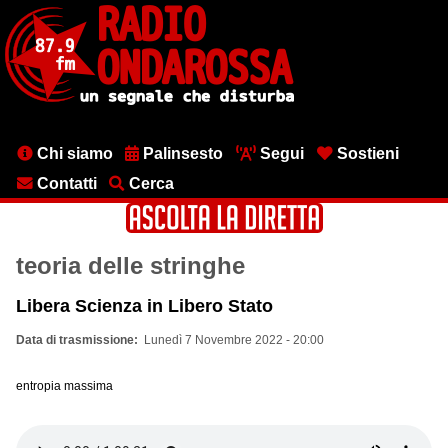
Salta
al
contenuto
principale
Menu
Chi siamo
Palinsesto
Segui
Sostieni
testata
Contatti
Cerca
teoria delle stringhe
Libera Scienza in Libero Stato
Data di trasmissione
Lunedì 7 Novembre 2022 - 20:00
entropia massima