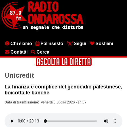
Salta
al
contenuto
principale
Menu
Chi siamo
Palinsesto
Segui
Sostieni
testata
Contatti
Cerca
Unicredit
La finanza è complice del genocidio palestinese,
boicotta le banche
Data di trasmissione
Venerdì 3 Luglio 2026 - 14:37