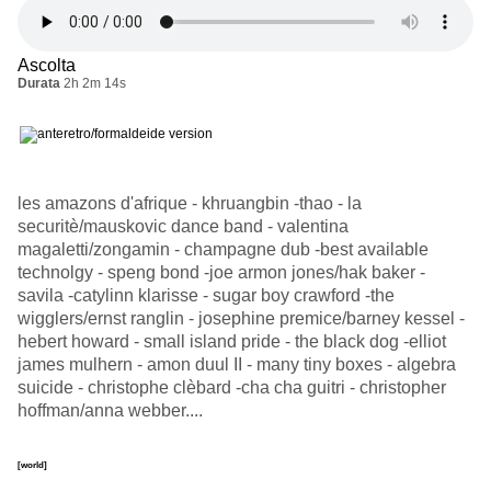
Ascolta
Durata
2h 2m 14s
les amazons d'afrique - khruangbin -thao - la
securitè/mauskovic dance band - valentina
magaletti/zongamin - champagne dub -best available
technolgy - speng bond -joe armon jones/hak baker -
savila -catylinn klarisse - sugar boy crawford -the
wigglers/ernst ranglin - josephine premice/barney kessel -
hebert howard - small island pride - the black dog -elliot
james mulhern - amon duul II - many tiny boxes - algebra
suicide - christophe clèbard -cha cha guitri - christopher
hoffman/anna webber....
[world]