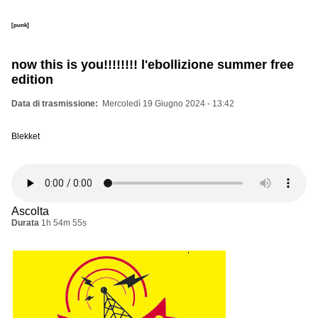
[punk]
now this is you!!!!!!!! l'ebollizione summer free
edition
Data di trasmissione
Mercoledì 19 Giugno 2024 - 13:42
Blekket
Ascolta
Durata
1h 54m 55s