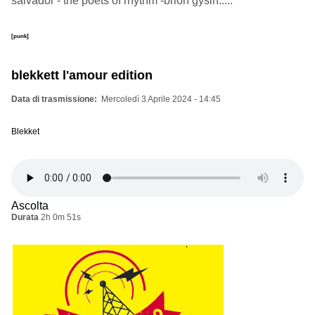
salvador - the poets of rhythm -brion gysin.....
[punk]
blekkett l'amour edition
Data di trasmissione
Mercoledì 3 Aprile 2024 - 14:45
Blekket
Ascolta
Durata
2h 0m 51s