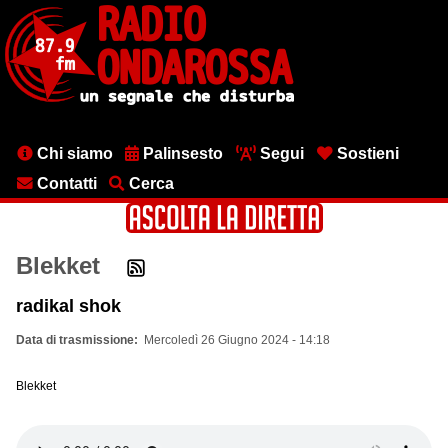
Salta
al
contenuto
principale
Menu
Chi siamo
Palinsesto
Segui
Sostieni
testata
Contatti
Cerca
Blekket
radikal shok
Data di trasmissione
Mercoledì 26 Giugno 2024 - 14:18
Blekket