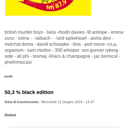
british murder boys - bela -rhodri davies -9t antiope - emma
zunz - lolina - - laibach - - lord spikeheart - aisha devi -
molchat doma - david schoepke - ilios - port mone -r,n,a,
organism - sam morton - 300 whisper sos gunver ryberg -
sote - ali phi - toomaj -liliacs & champagne - jac berrocal -
phelinmucasi
[world]
50,3 % black edition
Data di trasmissione
Mercoledì 12 Giugno 2024 - 14:47
Blekket