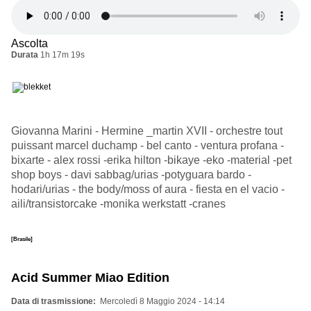
Ascolta
Durata
1h 17m 19s
Giovanna Marini - Hermine _martin XVII - orchestre tout
puissant marcel duchamp - bel canto - ventura profana -
bixarte - alex rossi -erika hilton -bikaye -eko -material -pet
shop boys - davi sabbag/urias -potyguara bardo -
hodari/urias - the body/moss of aura - fiesta en el vacio -
aili/transistorcake -monika werkstatt -cranes
[Brasile]
Acid Summer Miao Edition
Data di trasmissione
Mercoledì 8 Maggio 2024 - 14:14