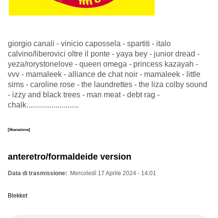
giorgio canali - vinicio capossela - spartiti - italo
calvino/liberovici oltre il ponte - yaya bey - junior dread -
yeza/rorystonelove - queen omega - princess kazayah -
vvv - mamaleek - alliance de chat noir - mamaleek - little
sims - caroline rose - the laundrettes - the liza colby sound
- izzy and black trees - man meat - debt rag -
chalk...........................
[liberazione]
anteretro/formaldeide version
Data di trasmissione
Mercoledì 17 Aprile 2024 - 14:01
Blekket