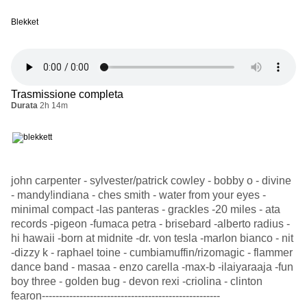
Blekket
Trasmissione completa
Durata
2h 14m
john carpenter - sylvester/patrick cowley - bobby o - divine
- mandy!indiana - ches smith - water from your eyes -
minimal compact -las panteras - grackles -20 miles - ata
records -pigeon -fumaca petra - brisebard -alberto radius -
hi hawaii -born at midnite -dr. von tesla -marlon bianco - nit
-dizzy k - raphael toine - cumbiamuffin/rizomagic - flammer
dance band - masaa - enzo carella -max-b -ilaiyaraaja -fun
boy three - golden bug - devon rexi -criolina - clinton
fearon----------------------------------------------------