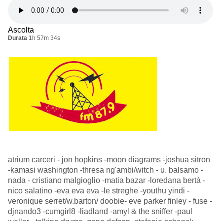
Ascolta
Durata
1h 57m 34s
atrium carceri - jon hopkins -moon diagrams -joshua sitron
-kamasi washington -thresa ng'ambi/witch - u. balsamo -
nada - cristiano malgioglio -matia bazar -loredana bertà -
nico salatino -eva eva eva -le streghe -youthu yindi -
veronique serret/w.barton/ doobie- eve parker finley - fuse -
djnando3 -cumgirl8 -liadland -amyl & the sniffer -paul