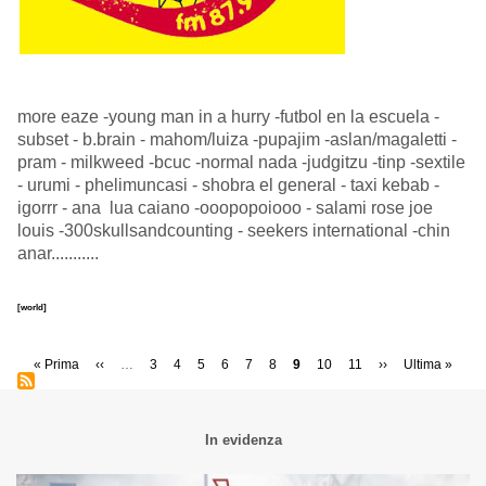
more eaze -young man in a hurry -futbol en la escuela -
subset - b.brain - mahom/luiza -pupajim -aslan/magaletti -
pram - milkweed -bcuc -normal nada -judgitzu -tinp -sextile
- urumi - phelimuncasi - shobra el general - taxi kebab -
igorrr - ana lua caiano -ooopopoiooo - salami rose joe
louis -300skullsandcounting - seekers international -chin
anar...........
[world]
Paginazione
Prima
« Prima
Pagina
‹‹
…
Page
3
Page
4
Page
5
Page
6
Page
7
Page
8
Pagina
9
Page
10
Page
11
Pagina
››
Ultima
Ultima »
pagina
precedente
attuale
successiva
pagina
In evidenza