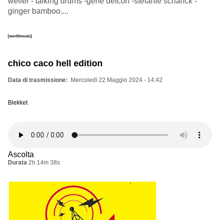
weller - talking drums -gene defcon -stefanie schanck -
ginger bamboo....
[worldmusic]
chico caco hell edition
Data di trasmissione
Mercoledì 22 Maggio 2024 - 14:42
Blekket
Ascolta
Durata
2h 14m 38s