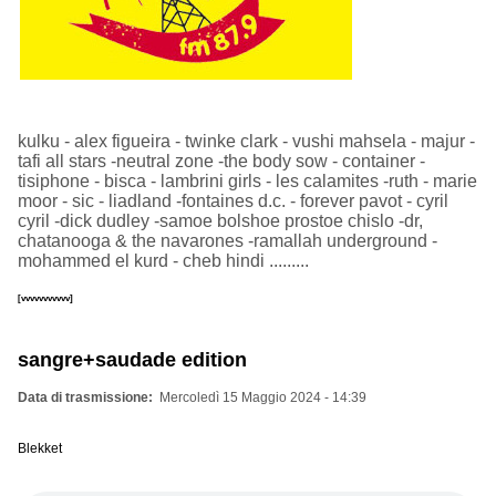
kulku - alex figueira - twinke clark - vushi mahsela - majur -
tafi all stars -neutral zone -the body sow - container -
tisiphone - bisca - lambrini girls - les calamites -ruth - marie
moor - sic - liadland -fontaines d.c. - forever pavot - cyril
cyril -dick dudley -samoe bolshoe prostoe chislo -dr,
chatanooga & the navarones -ramallah underground -
mohammed el kurd - cheb hindi .........
[vvvvvvvvvvv]
sangre+saudade edition
Data di trasmissione
Mercoledì 15 Maggio 2024 - 14:39
Blekket