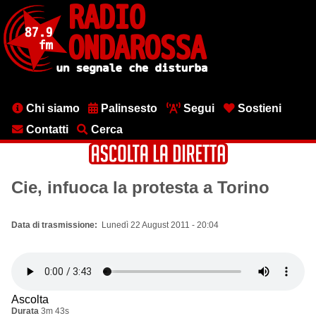
Salta
al
contenuto
principale
Menu
Chi siamo
Palinsesto
Segui
Sostieni
testata
Contatti
Cerca
Cie, infuoca la protesta a Torino
Data di trasmissione
Lunedì 22 August 2011 - 20:04
Ascolta
Durata
3m 43s