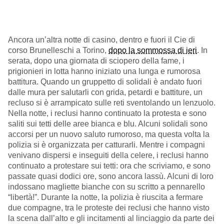
Ancora un’altra notte di casino, dentro e fuori il Cie di
corso Brunelleschi a Torino,
dopo la sommossa di ieri
. In
serata, dopo una giornata di sciopero della fame, i
prigionieri in lotta hanno iniziato una lunga e rumorosa
battitura. Quando un gruppetto di solidali è andato fuori
dalle mura per salutarli con grida, petardi e battiture, un
recluso si è arrampicato sulle reti sventolando un lenzuolo.
Nella notte, i reclusi hanno continuato la protesta e sono
saliti sui tetti delle aree bianca e blu. Alcuni solidali sono
accorsi per un nuovo saluto rumoroso, ma questa volta la
polizia si è organizzata per catturarli. Mentre i compagni
venivano dispersi e inseguiti della celere, i reclusi hanno
continuato a protestare sui tetti: ora che scriviamo, e sono
passate quasi dodici ore, sono ancora lassù. Alcuni di loro
indossano magliette bianche con su scritto a pennarello
“libertà!”. Durante la notte, la polizia è riuscita a fermare
due compagne, tra le proteste dei reclusi che hanno visto
la scena dall’alto e gli incitamenti al linciaggio da parte dei