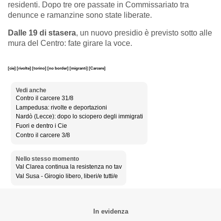
residenti. Dopo tre ore passate in Commissariato tra
denunce e ramanzine sono state liberate.
Dalle 19 di stasera
, un nuovo presidio è previsto sotto alle
mura del Centro: fate girare la voce.
[cie]
[rivolte]
[torino]
[no border]
[migranti]
[Carcere]
Vedi anche
Contro il carcere 31/8
Lampedusa: rivolte e deportazioni
Nardò (Lecce): dopo lo sciopero degli immigrati
Fuori e dentro i Cie
Contro il carcere 3/8
Nello stesso momento
Val Clarea continua la resistenza no tav
Val Susa - Girogio libero, liberi/e tutti/e
In evidenza